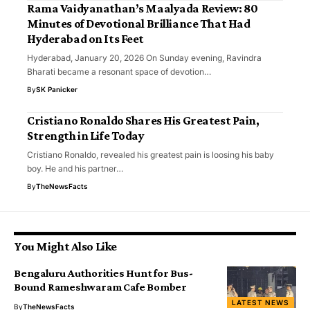
Rama Vaidyanathan’s Maalyada Review: 80
Minutes of Devotional Brilliance That Had
Hyderabad on Its Feet
Hyderabad, January 20, 2026 On Sunday evening, Ravindra
Bharati became a resonant space of devotion…
By
SK Panicker
Cristiano Ronaldo Shares His Greatest Pain,
Strength in Life Today
Cristiano Ronaldo, revealed his greatest pain is loosing his baby
boy. He and his partner…
By
TheNewsFacts
You Might Also Like
Bengaluru Authorities Hunt for Bus-
Bound Rameshwaram Cafe Bomber
LATEST NEWS
By
TheNewsFacts