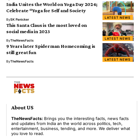
India Unites the World on Yoga Day 2024;
Celebrate “Yoga for Self and Society
LATEST NEWS
By
SK Panicker
This Santa Claus is the most loved on
social media in 2023
LATEST NEWS
By
TheNewsFacts
9 Years later Spiderman Homecoming is
still great fun
LATEST NEWS
By
TheNewsFacts
About US
TheNewsFacts:
Brings you the interesting facts, news facts
and updates from India an the world across politics, tech,
entertainment, business, tending, and more. We deliver what
you love to read.